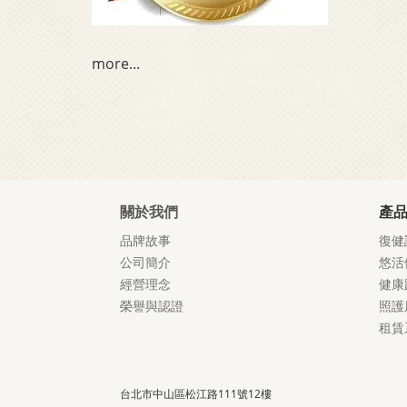
more...
關於我們
產
品牌故事
復健
公司簡介
悠活
經營理念
健康
榮譽與認證
照護
租賃
台北市中山區松江路111號12樓