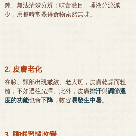
鈍、無法清楚分辨；味蕾數目、唾液分泌減
少，用餐時常覺得食物索然無味。
2. 皮膚老化
在臉、頸部出現皺紋、老人斑，皮膚乾燥而粗
糙，不如過往光澤。此外，皮膚
排汗
與
調節溫
度的功能
也會
下降
，較容
易發生中暑
。
3. 睡眠習慣改變