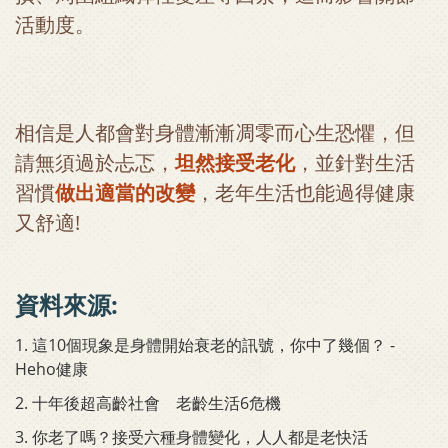
活動度。
相信是人都會對身體漸漸凋零而心生恐懼，但
請無須過於忐忑，
坦然接受老化
，並針對生活
習慣
做出適當的改變
，老年生活也能過得健康
又舒適!
資料來源:
1.
這10個現象是身體開始衰老的訊號，你中了幾個？ -
Heho健康
2.
十年後超高齡社會 老齡生活6危機
3.
你老了嗎？接受六種身體變化，人人都是老快活