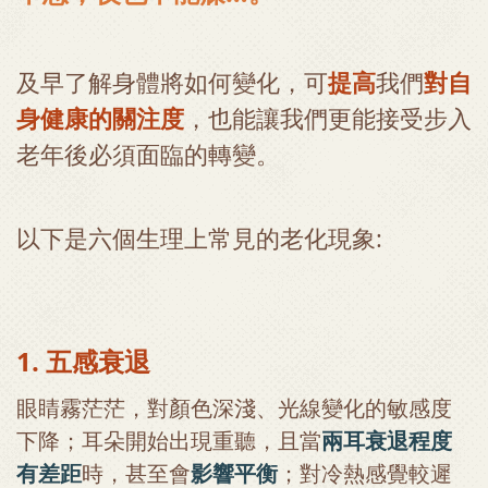
及早了解身體將如何變化，可
提高
我們
對自
身健康的關注度
，也能讓我們更能接受步入
老年後必須面臨的轉變。
以下是六個生理上常見的老化現象:
1. 五感衰退
眼睛霧茫茫，對顏色深淺、光線變化的敏感度
下降；耳朵開始出現重聽，且當
兩耳衰退程度
有差距
時，甚至會
影響平衡
；對冷熱感覺較遲