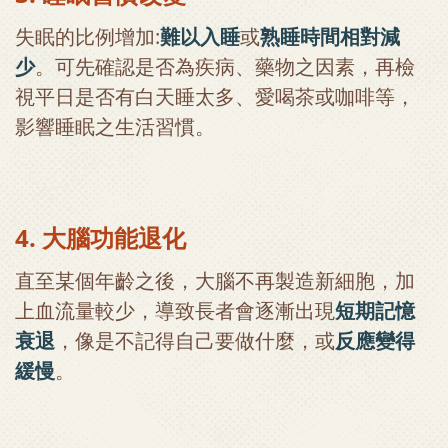
失眠的比例增加:
難以入睡
或
熟睡時間相對減
少
。可先確認是否為疾病、藥物之因素，再檢
視平日是否有白天睡太多、愛喝茶或咖啡等，
影響睡眠之生活習慣。
4. 大腦功能退化
直至某個年齡之後，大腦不再製造新細胞，加
上血流量較少，導致長者會逐漸出現
短期記憶
衰退
，像是不記得自己要做什麼，或
反應變得
緩慢
。