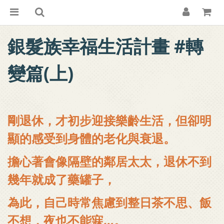
銀髮族幸福生活計畫
#轉
變篇(上)
剛退休，才初步迎接樂齡生活，但卻明
顯的感受到身體的老化與衰退。
擔心著會像隔壁的鄰居太太，退休不到
幾年就成了藥罐子，
為此，自己時常焦慮到整日茶不思、飯
不想，夜也不能寐…。