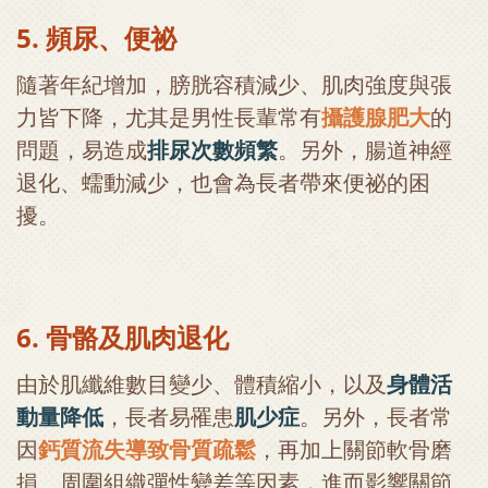
5. 頻尿、便祕
隨著年紀增加，膀胱容積減少、肌肉強度與張
力皆下降，尤其是男性長輩常有
攝護腺肥大
的
問題，易造成
排尿次數頻繁
。另外，腸道神經
退化、蠕動減少，也會為長者帶來便祕的困
擾。
6. 骨骼及肌肉退化
由於肌纖維數目變少、體積縮小，以及
身體活
動量降低
，長者易罹患
肌少症
。另外，長者常
因
鈣質流失導致骨質疏
鬆
，再加上關節軟骨磨
損、周圍組織彈性變差等因素，進而影響關節