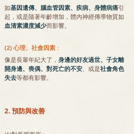
如
基因遺傳、腦血管因素、疾病、身體病痛
引
起，或是隨著年齡增加，體內神經傳導物質如
血清素濃度減少
而影響。
(2) 心理、社會因素
：
像是長輩年紀大了，
身邊的好友過世、子女離
開身邊、喪偶、對死亡的不安
、或是
社會角色
失去
等都有影響。
2. 預防與改善