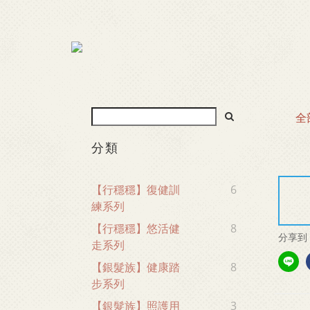
全
分類
【行穩穩】復健訓
6
練系列
【行穩穩】悠活健
8
分享到
走系列
【銀髮族】健康踏
8
步系列
【銀髮族】照護用
3